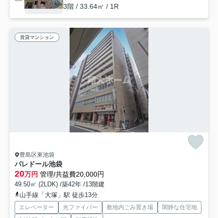
3階 / 33.64㎡ / 1R
賃貸マンション
豊島区東池袋
パレドール池袋
20
万円
管理/共益費20,000円
49.50㎡ (2LDK) /築42年 /13階建
山手線「大塚」駅 徒歩13分
エレベーター
光ファイバー
敷地内ごみ置き場
閑静な住宅地