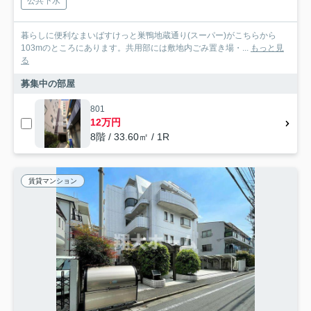
公共下水
暮らしに便利なまいばすけっと巣鴨地蔵通り(スーパー)がこちらから
103mのところにあります。共用部には敷地内ごみ置き場・...
もっと見
る
募集中の部屋
801
12万円
8階 / 33.60㎡ / 1R
賃貸マンション