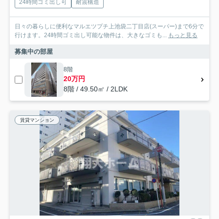
24時間ゴミ出し可
耐震構造
日々の暮らしに便利なマルエツプチ上池袋二丁目店(スーパー)まで6分で
行けます。24時間ゴミ出し可能な物件は、大きなゴミも...
もっと見る
募集中の部屋
8階
20万円
8階 / 49.50㎡ / 2LDK
賃貸マンション