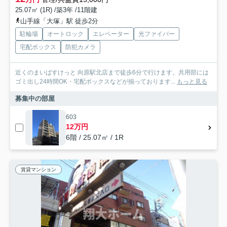
25.07㎡ (1R) /築3年 /11階建
山手線「大塚」駅 徒歩2分
駐輪場
オートロック
エレベーター
光ファイバー
宅配ボックス
防犯カメラ
近くのまいばすけっと 向原駅北店まで徒歩6分で行けます。共用部には
ゴミ出し24時間OK・宅配ボックスなどが揃っております...
もっと見る
募集中の部屋
603
12万円
6階 / 25.07㎡ / 1R
賃貸マンション