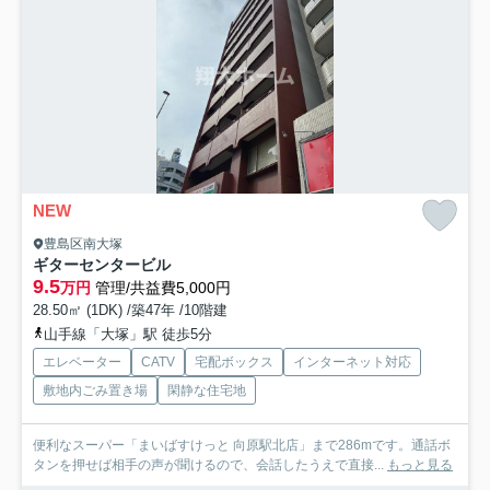
NEW
豊島区南大塚
ギターセンタービル
9.5
万円
管理/共益費5,000円
28.50㎡ (1DK) /築47年 /10階建
山手線「大塚」駅 徒歩5分
エレベーター
CATV
宅配ボックス
インターネット対応
敷地内ごみ置き場
閑静な住宅地
便利なスーパー「まいばすけっと 向原駅北店」まで286mです。通話ボ
タンを押せば相手の声が聞けるので、会話したうえで直接...
もっと見る