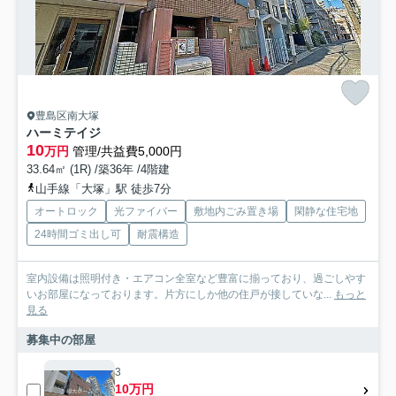
豊島区南大塚
ハーミテイジ
10
万円
管理/共益費5,000円
33.64㎡ (1R) /築36年 /4階建
山手線「大塚」駅 徒歩7分
オートロック
光ファイバー
敷地内ごみ置き場
閑静な住宅地
24時間ゴミ出し可
耐震構造
室内設備は照明付き・エアコン全室など豊富に揃っており、過ごしやす
いお部屋になっております。片方にしか他の住戸が接していな...
もっと
見る
募集中の部屋
3
10万円