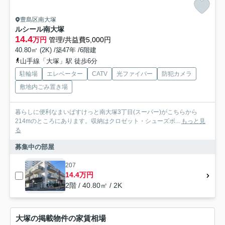
豊島区南大塚
ルシール南大塚
14.4
万円
管理/共益費5,000円
40.80㎡ (2K) /築47年 /6階建
山手線「大塚」駅 徒歩6分
駐輪場
エレベーター
CATV
光ファイバー
防犯カメラ
敷地内ごみ置き場
暮らしに便利なまいばすけっと南大塚3丁目(スーパー)がこちらから
214mのところにあります。収納はクロゼット・シューズボ...
もっと見
る
募集中の部屋
207
14.4万円
2階 / 40.80㎡ / 2K
大塚の掲載物件の家賃相場