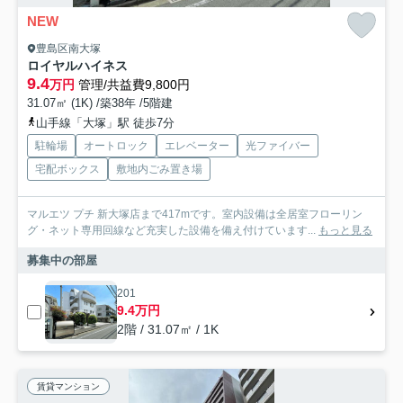
NEW
豊島区南大塚
ロイヤルハイネス
9.4
万円
管理/共益費9,800円
31.07㎡ (1K) /築38年 /5階建
山手線「大塚」駅 徒歩7分
駐輪場
オートロック
エレベーター
光ファイバー
宅配ボックス
敷地内ごみ置き場
マルエツ プチ 新大塚店まで417mです。室内設備は全居室フローリン
グ・ネット専用回線など充実した設備を備え付けています...
もっと見る
募集中の部屋
201
9.4万円
2階 / 31.07㎡ / 1K
賃貸マンション