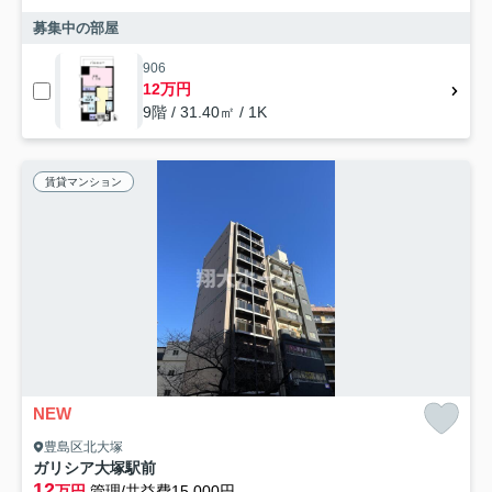
募集中の部屋
906
12万円
9階 / 31.40㎡ / 1K
賃貸マンション
NEW
豊島区北大塚
ガリシア大塚駅前
12
万円
管理/共益費15,000円