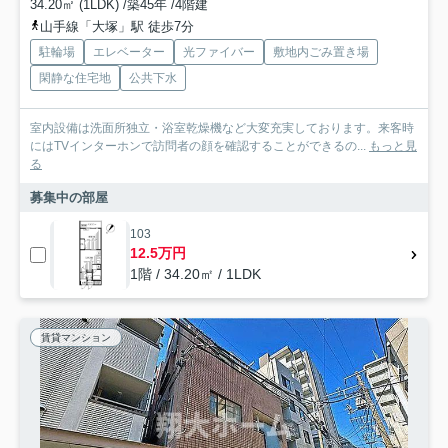
34.20㎡ (1LDK) /築45年 /4階建
山手線「大塚」駅 徒歩7分
駐輪場
エレベーター
光ファイバー
敷地内ごみ置き場
閑静な住宅地
公共下水
室内設備は洗面所独立・浴室乾燥機など大変充実しております。来客時
にはTVインターホンで訪問者の顔を確認することができるの...
もっと見
る
募集中の部屋
103
12.5万円
1階 / 34.20㎡ / 1LDK
賃貸マンション