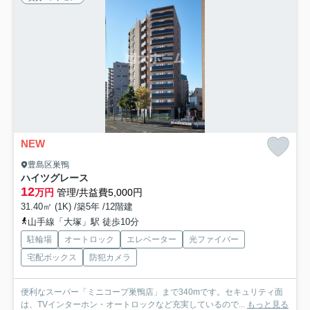
NEW
豊島区巣鴨
ハイツグレース
12
万円
管理/共益費5,000円
31.40㎡ (1K) /築5年 /12階建
山手線「大塚」駅 徒歩10分
駐輪場
オートロック
エレベーター
光ファイバー
宅配ボックス
防犯カメラ
便利なスーパー「ミニコープ巣鴨店」まで340mです。セキュリティ面
は、TVインターホン・オートロックなど充実しているので...
もっと見る