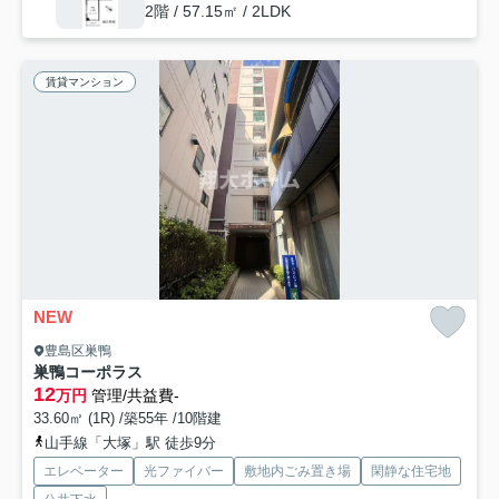
2階 / 57.15㎡ / 2LDK
賃貸マンション
NEW
豊島区巣鴨
巣鴨コーポラス
12
万円
管理/共益費-
33.60㎡ (1R) /築55年 /10階建
山手線「大塚」駅 徒歩9分
エレベーター
光ファイバー
敷地内ごみ置き場
閑静な住宅地