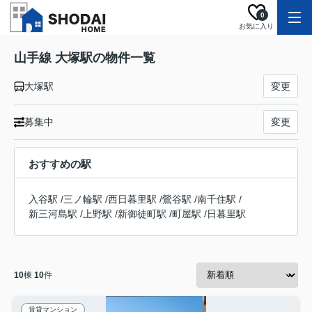
0
お気に入り
山手線 大塚駅の物件一覧
大塚駅
変更
募集中
変更
おすすめの駅
入谷駅
/
三ノ輪駅
/
西日暮里駅
/
鶯谷駅
/
南千住駅
/
新三河島駅
/
上野駅
/
新御徒町駅
/
町屋駅
/
日暮里駅
10
棟
10
件
賃貸マンション