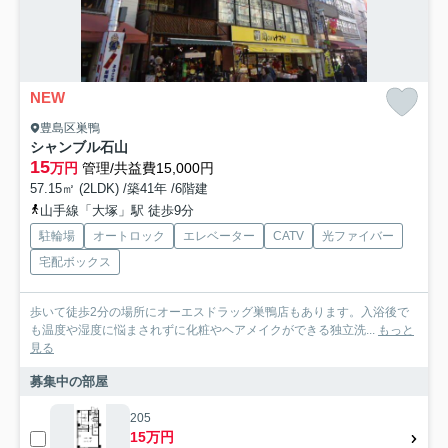
NEW
豊島区巣鴨
シャンブル石山
15
万円
管理/共益費15,000円
57.15㎡ (2LDK) /築41年 /6階建
山手線「大塚」駅 徒歩9分
駐輪場
オートロック
エレベーター
CATV
光ファイバー
宅配ボックス
歩いて徒歩2分の場所にオーエスドラッグ巣鴨店もあります。入浴後で
も温度や湿度に悩まされずに化粧やヘアメイクができる独立洗...
もっと
見る
募集中の部屋
205
15万円