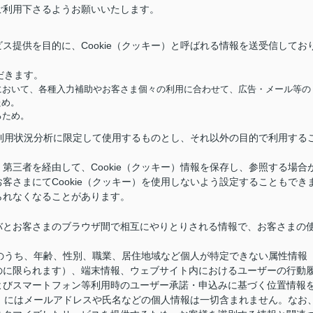
ご利用下さるようお願いいたします。
ス提供を目的に、Cookie（クッキー）と呼ばれる情報を送受信してお
だきます。
において、各種入力補助やお客さま個々の利用に合わせて、広告・メール等の
ため。
るため。
供と利用状況分析に限定して使用するものとし、それ以外の目的で利用する
第三者を経由して、Cookie（クッキー）情報を保存し、参照する場合
客さまにてCookie（クッキー）を使用しないよう設定することもでき
られなくなることがあります。
バとお客さまのブラウザ間で相互にやりとりされる情報で、お客さまの
情報のうち、年齢、性別、職業、居住地域など個人が特定できない属性情報
のに限られます）、端末情報、ウェブサイト内におけるユーザーの行動
よびスマートフォン等利用時のユーザー承諾・申込みに基づく位置情報
キー）にはメールアドレスや氏名などの個人情報は一切含まれません。なお