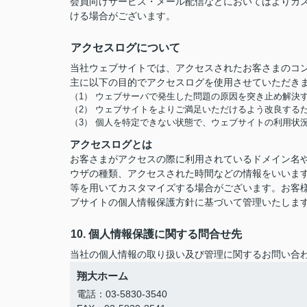
会員向けサービス・メール配信などにおいてはよりカ
ける場合がございます。
アクセスログについて
当社ウェブサイトでは、アクセスされたお客さまのコ
主に以下の目的でアクセスログを使用させていただき
（1） ウェブサーバで発生した問題の原因を突き止め解決
（2） ウェブサイトをよりご満足いただけるよう改良する
（3） 個人を特定できない状態で、ウェブサイトの利用状
アクセスログとは
お客さまがアクセスの際に利用されているドメイン名や
ウザの種類、アクセスされた時間などの情報をいいま
等を用いてカスタマイズする場合がございます。お客
ブサイトの個人情報保護方針に基づいて管理いたしま
10. 個人情報保護に関する問合せ先
当社の個人情報の取り扱い及び管理に関するお問い合
翔大ホーム
電話：03-5830-3540