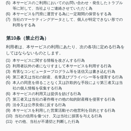
(5) 本サービスのご利用においてのお問い合わせ・発生したトラブル
等に対して、当社よりご連絡させていただく為
(6) 本サービスを円滑に運営する為に一定期間の保管をする為
(7) 当社のマーケティングデータとして、個人が特定できない形での
利用をする為
第10条（禁止行為）
利用者は、本サービスの利用にあたり、次の各項に定める行為を
してはならないものとします。
(1) 本サービスに関する情報を改ざんする行為
(2) 利用者以外の者になりすまして本サービスを利用する行為
(3) 有害なコンピュータープログラム等を送信又は書き込む行為
(4) 第三者又は当社の財産、名誉及びプライバシー等を侵害する行為
(5) 本人の同意を得ることなく又は詐欺的な手段により第三者又は当
社の個人情報を収集する行為
(6) 本サービスの利用又は提供を妨げる行為
(7) 第三者又は当社の著作権その他の知的財産権を侵害する行為
(8) 法令又は公序良俗に反する行為
(9) 本サービスを利用した営業活動その他営利を目的とする行為
(10) 当社の信用を傷つけ、又は当社に損害を与える行為
(11) その他、当社が不適切と判断した行為