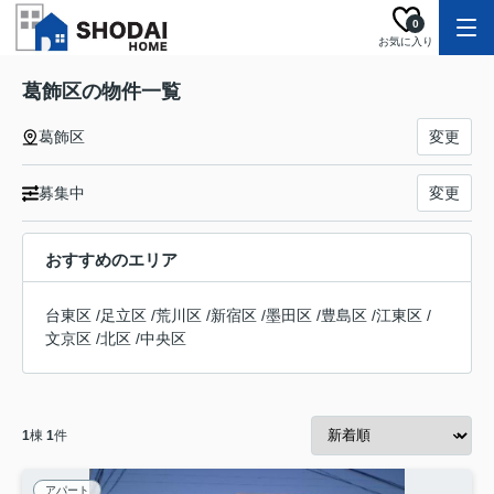
0
お気に入り
葛飾区の物件一覧
葛飾区
変更
募集中
変更
おすすめのエリア
台東区
/
足立区
/
荒川区
/
新宿区
/
墨田区
/
豊島区
/
江東区
/
文京区
/
北区
/
中央区
1
棟
1
件
アパート