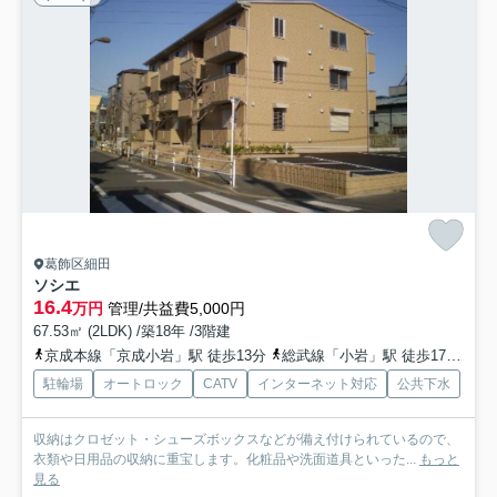
葛飾区細田
ソシエ
16.4
万円
管理/共益費5,000円
67.53㎡ (2LDK) /築18年 /3階建
京成本線「京成小岩」駅 徒歩13分
総武線「小岩」駅 徒歩17分
北
駐輪場
オートロック
CATV
インターネット対応
公共下水
収納はクロゼット・シューズボックスなどが備え付けられているので、
衣類や日用品の収納に重宝します。化粧品や洗面道具といった...
もっと
見る