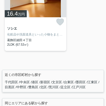
16.4
万円
ソシエ
化粧品や洗面道具といった小物をまとめてスッキリ収納できる洗面化粧台を採用しています。セキュリティ面は、TVインターホン・オートロックなど充実しているので安心して生活できます。収納はウォークインクロゼット・シューズボックスなど豊富なので、広々と空間を利用することも可能です。お部屋探しも楽しく。葛飾区や京成本線京成小岩付近のことなら当社へご連絡下さい。経験豊富なスタッフがお待ちしております。
葛飾区細田４丁目
2LDK (67.53㎡)
近くの市区町村から探す
千代田区
中央区
港区
新宿区
文京区
台東区
墨田区
江東区
目黒区
中野区
豊島区
北区
荒川区
足立区
江戸川区
同じエリアにある駅から探す