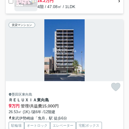
16.2万円
4階 / 47.08㎡ / 1LDK
賃貸マンション
墨田区東向島
ＲＥＬＵＸＩＡ東向島
9
万円
管理/共益費15,000円
26.53㎡ (1K) /築6年 /12階建
東武伊勢崎線「曳舟」駅 徒歩6分
駐輪場
オートロック
エレベーター
宅配ボックス