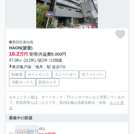
墨田区東向島
HAON(波音)
16.2
万円
管理/共益費8,000円
47.08㎡ (1LDK) /築2年 /11階建
東武亀戸線「曳舟」駅 徒歩7分
駐輪場
オートロック
エレベーター
光ファイバー
宅配ボックス
防犯カメラ
セキュリティ面は、オートロック・TVインターホンなど充実しているの
で、防犯対策もばっちりです。室内設備は洗面化粧台・浴室...
もっと見
る
募集中の部屋
401