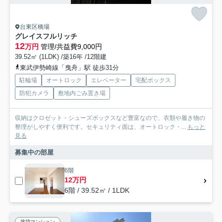
台東区橋場
グレイスフルリッチ
12
万円
管理/共益費9,000円
39.52㎡ (1LDK) /築16年 /12階建
東武伊勢崎線「曳舟」駅 徒歩31分
駐輪場
オートロック
エレベーター
宅配ボックス
防犯カメラ
敷地内ごみ置き場
収納はクロゼット・シューズボックスなど豊富なので、衣類や履き物の
整理がしやすく便利です。セキュリティ面は、オートロック・...
もっと
見る
募集中の部屋
6階
12万円
6階 / 39.52㎡ / 1LDK
賃貸マンション