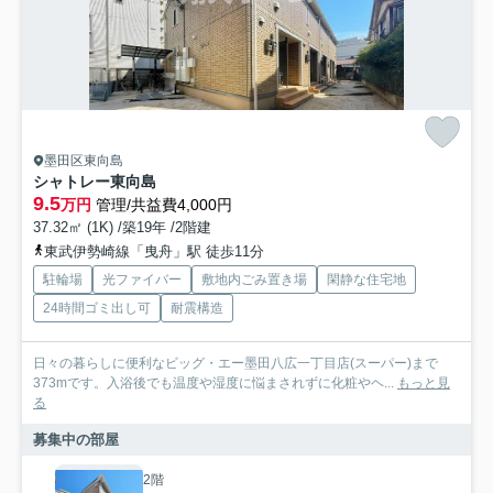
墨田区東向島
シャトレー東向島
9.5
万円
管理/共益費4,000円
37.32㎡ (1K) /築19年 /2階建
東武伊勢崎線「曳舟」駅 徒歩11分
駐輪場
光ファイバー
敷地内ごみ置き場
閑静な住宅地
24時間ゴミ出し可
耐震構造
日々の暮らしに便利なビッグ・エー墨田八広一丁目店(スーパー)まで
373mです。入浴後でも温度や湿度に悩まされずに化粧やヘ...
もっと見
る
募集中の部屋
2階