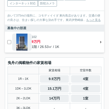
インターネット対応
防犯カメラ
歩いて375mの場所に、コモディイイダ 東向島店があります。交通の便
の良さは、住まい探しの大事な決め手です。東武伊勢崎線...
もっと見る
募集中の部屋
102
9万円
1階 / 26.53㎡ / 1K
曳舟の掲載物件の家賃相場
家賃相場
空室件数
9.9万円
4室
1R～1K
15.1万円
4室
1DK～1LDK
14万円
1室
2K～2LDK
-
-
3K～3LDK