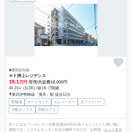
墨田区向島
ＨＦ押上レジデンス
19.1
万円
管理/共益費18,000円
40.23㎡ (1LDK) /築1年 /7階建
東武伊勢崎線「曳舟」駅 徒歩12分
駐輪場
オートロック
エレベーター
光ファイバー
宅配ボックス
防犯カメラ
近くにはセブンイレブン 向島店(徒歩4分)がありちょっとした買い物に
便利です。システムキッチン付きの物件ですので、お料理...
もっと見る