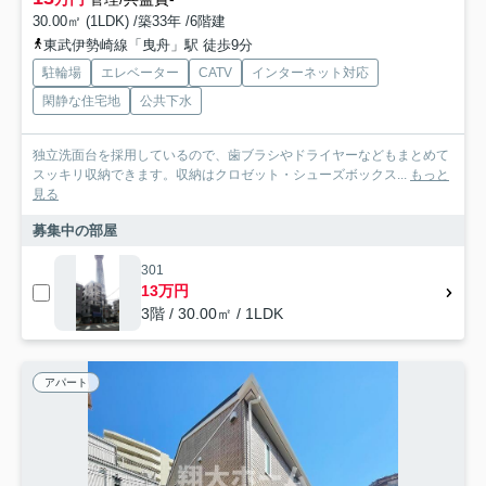
30.00㎡ (1LDK) /築33年 /6階建
東武伊勢崎線「曳舟」駅 徒歩9分
駐輪場
エレベーター
CATV
インターネット対応
閑静な住宅地
公共下水
独立洗面台を採用しているので、歯ブラシやドライヤーなどもまとめて
スッキリ収納できます。収納はクロゼット・シューズボックス...
もっと
見る
募集中の部屋
301
13万円
3階 / 30.00㎡ / 1LDK
アパート