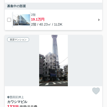
募集中の部屋
2階
19.1万円
2階 / 40.23㎡ / 1LDK
賃貸マンション
墨田区押上
カワシマビル
13
万円
管理/共益費-