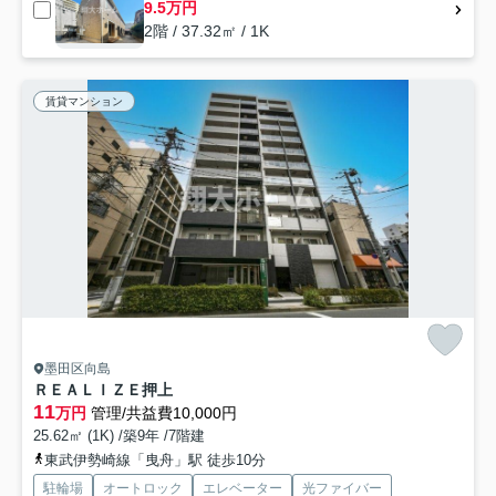
9.5万円
2階 / 37.32㎡ / 1K
賃貸マンション
墨田区向島
ＲＥＡＬＩＺＥ押上
11
万円
管理/共益費10,000円
25.62㎡ (1K) /築9年 /7階建
東武伊勢崎線「曳舟」駅 徒歩10分
駐輪場
オートロック
エレベーター
光ファイバー