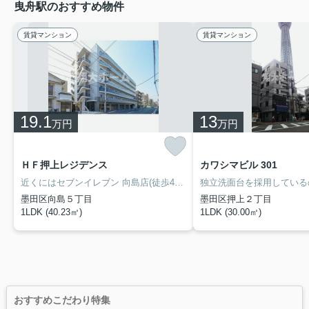
曳舟駅のおすすめ物件
賃貸マンション
賃貸マンション
19.1
13
万円
万円
ＨＦ押上レジデンス
カワシマビル 301
近くにはセブンイレブン 向島店(徒歩4分)がありちょっとした買い物に便利です。システムキッチン付きの物件ですので、お料理をよくされる方にはぴったりです。こだわりのある住まいを探している方、当社にお任せしませんか？豊富な賃貸情報と地域情報をご提供しておりますので、ご安心していただけます。ご要望やご不明な点など、お気軽にご連絡下さい。
墨田区向島５丁目
墨田区押上２丁目
1LDK (40.23㎡)
1LDK (30.00㎡)
おすすめこだわり特集