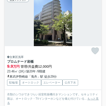
台東区浅草
プロムナード岩楯
9.9
万円
管理/共益費12,000円
23.46㎡ (1K) /築20年 /9階建
東武伊勢崎線「曳舟」駅 徒歩29分
駐輪場
オートロック
エレベーター
公共下水
衣類のシワができづらい浴室乾燥機付きマンションです。セキュリティ
面は、オートロック・TVインターホンなどを備え付けている...
もっと見
る