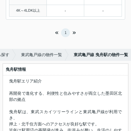
-
-
4K～4LDK以上
1
ら探す
東武亀戸線の物件一覧
東武亀戸線 曳舟駅の物件一覧
曳舟駅情報
曳舟駅エリア紹介
再開発で進化する、利便性と住みやすさが両立した墨田区北
部の拠点
曳舟駅は、東武スカイツリーラインと東武亀戸線が利用で
き、
押上・北千住方面へのアクセスが良好な駅です。
近年は駅周辺の再開発が進み、街並みが整い、生活のしやす