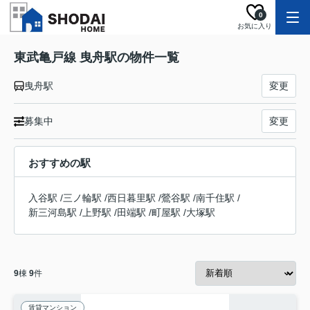
0
お気に入り
東武亀戸線 曳舟駅の物件一覧
曳舟駅
変更
募集中
変更
おすすめの駅
入谷駅
/
三ノ輪駅
/
西日暮里駅
/
鶯谷駅
/
南千住駅
/
新三河島駅
/
上野駅
/
田端駅
/
町屋駅
/
大塚駅
9
棟
9
件
賃貸マンション