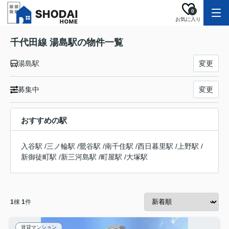
0
お気に入り
千代田線 湯島駅の物件一覧
湯島駅
変更
募集中
変更
おすすめの駅
入谷駅
/
三ノ輪駅
/
鶯谷駅
/
南千住駅
/
西日暮里駅
/
上野駅
/
新御徒町駅
/
新三河島駅
/
町屋駅
/
大塚駅
1
棟
1
件
賃貸マンション