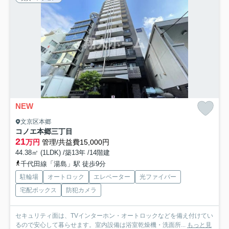
NEW
文京区本郷
コノエ本郷三丁目
21
万円
管理/共益費15,000円
44.38㎡ (1LDK) /築13年 /14階建
千代田線「湯島」駅 徒歩9分
駐輪場
オートロック
エレベーター
光ファイバー
宅配ボックス
防犯カメラ
セキュリティ面は、TVインターホン・オートロックなどを備え付けてい
るので安心して暮らせます。室内設備は浴室乾燥機・洗面所...
もっと見