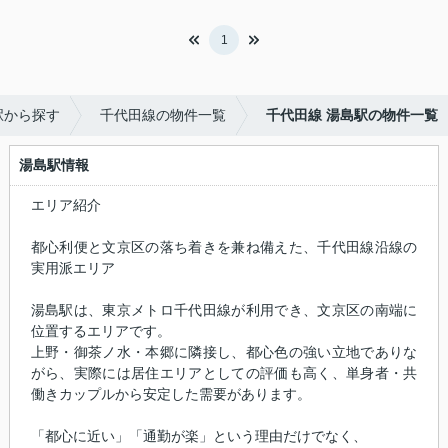
1
駅から探す
千代田線の物件一覧
千代田線 湯島駅の物件一覧
湯島駅情報
エリア紹介
都心利便と文京区の落ち着きを兼ね備えた、千代田線沿線の
実用派エリア
湯島駅は、東京メトロ千代田線が利用でき、文京区の南端に
位置するエリアです。
上野・御茶ノ水・本郷に隣接し、都心色の強い立地でありな
がら、実際には居住エリアとしての評価も高く、単身者・共
働きカップルから安定した需要があります。
「都心に近い」「通勤が楽」という理由だけでなく、