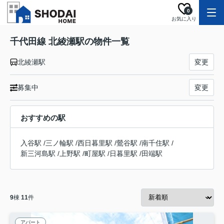
0
お気に入り
千代田線 北綾瀬駅の物件一覧
北綾瀬駅
変更
募集中
変更
おすすめの駅
入谷駅
/
三ノ輪駅
/
西日暮里駅
/
鶯谷駅
/
南千住駅
/
新三河島駅
/
上野駅
/
町屋駅
/
日暮里駅
/
田端駅
9
棟
11
件
アパート