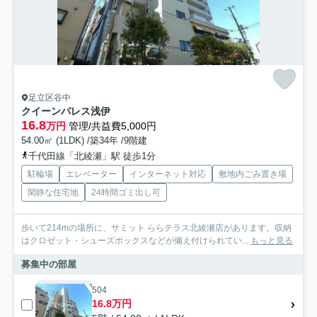
足立区谷中
クイーンパレス浅伊
16.8
万円
管理/共益費5,000円
54.00㎡ (1LDK) /築34年 /9階建
千代田線「北綾瀬」駅 徒歩1分
駐輪場
エレベーター
インターネット対応
敷地内ごみ置き場
閑静な住宅地
24時間ゴミ出し可
歩いて214mの場所に、サミット ららテラス北綾瀬店があります。収納
はクロゼット・シューズボックスなどが備え付けられてい...
もっと見る
募集中の部屋
504
16.8万円