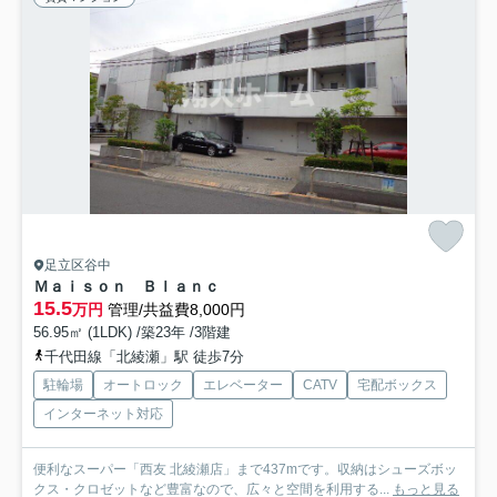
足立区谷中
Ｍａｉｓｏｎ Ｂｌａｎｃ
15.5
万円
管理/共益費8,000円
56.95㎡ (1LDK) /築23年 /3階建
千代田線「北綾瀬」駅 徒歩7分
駐輪場
オートロック
エレベーター
CATV
宅配ボックス
インターネット対応
便利なスーパー「西友 北綾瀬店」まで437mです。収納はシューズボッ
クス・クロゼットなど豊富なので、広々と空間を利用する...
もっと見る