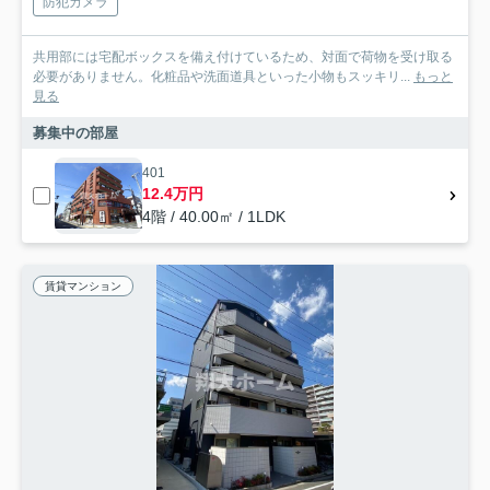
防犯カメラ
共用部には宅配ボックスを備え付けているため、対面で荷物を受け取る
必要がありません。化粧品や洗面道具といった小物もスッキリ...
もっと
見る
募集中の部屋
401
12.4万円
4階 / 40.00㎡ / 1LDK
賃貸マンション