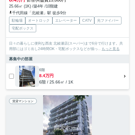
万円
管理/共益費15,000円
25.66㎡ (1K) /築4年 /10階建
千代田線「北綾瀬」駅 徒歩9分
駐輪場
オートロック
エレベーター
CATV
光ファイバー
宅配ボックス
日々の暮らしに便利な西友 北綾瀬店(スーパー)まで6分で行けます。共
用部にはゴミ出し24時間OK・宅配ボックスなどが揃っ...
もっと見る
募集中の部屋
6階
8.4万円
6階 / 25.66㎡ / 1K
賃貸マンション