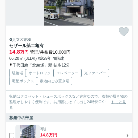
足立区東和
セザール第二亀有
14.8
万円
管理/共益費10,000円
66.20㎡ (3LDK) /築29年 /8階建
千代田線「北綾瀬」駅 徒歩12分
駐輪場
オートロック
エレベーター
光ファイバー
宅配ボックス
敷地内ごみ置き場
収納はクロゼット・シューズボックスなど豊富なので、衣類や履き物の
整理がしやすく便利です。共用部にはゴミ出し24時間OK・...
もっと見
る
募集中の部屋
3階
14.8万円