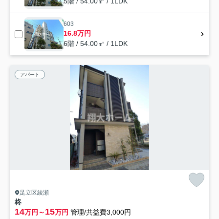
5階 / 54.00㎡ / 1LDK
603
16.8万円
6階 / 54.00㎡ / 1LDK
アパート
足立区綾瀬
柊
14
15
万円～
万円
管理/共益費3,000円