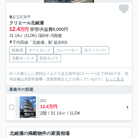
足立区加平
クリエール北綾瀬
12.4
万円
管理/共益費8,000円
31.14㎡ (1LDK) /築6年 /5階建
千代田線「北綾瀬」駅 徒歩8分
駐輪場
オートロック
エレベーター
光ファイバー
宅配ボックス
防犯カメラ
日々の暮らしに便利なベルクス足立加平店(スーパー)まで354mです。室
内設備は浴室乾燥機・洗面所独立などが揃っているので...
もっと見る
募集中の部屋
201
12.4万円
2階 / 31.14㎡ / 1LDK
北綾瀬の掲載物件の家賃相場