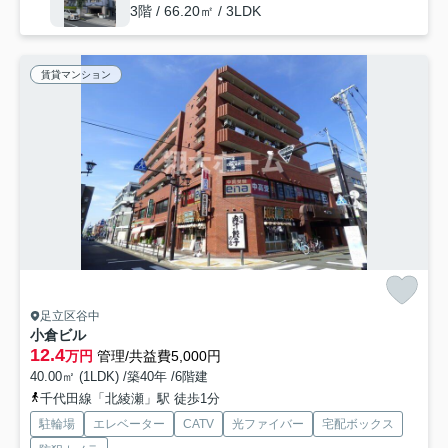
3階 / 66.20㎡ / 3LDK
賃貸マンション
足立区谷中
小倉ビル
12.4
万円
管理/共益費5,000円
40.00㎡ (1LDK) /築40年 /6階建
千代田線「北綾瀬」駅 徒歩1分
駐輪場
エレベーター
CATV
光ファイバー
宅配ボックス