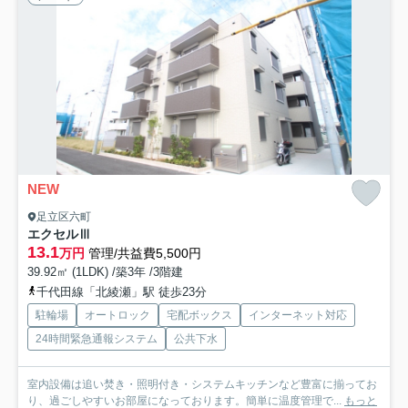
NEW
足立区六町
エクセルⅢ
13.1
万円
管理/共益費5,500円
39.92㎡ (1LDK) /築3年 /3階建
千代田線「北綾瀬」駅 徒歩23分
駐輪場
オートロック
宅配ボックス
インターネット対応
24時間緊急通報システム
公共下水
室内設備は追い焚き・照明付き・システムキッチンなど豊富に揃ってお
り、過ごしやすいお部屋になっております。簡単に温度管理で...
もっと