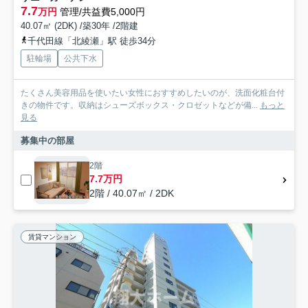
7.7
万円
管理/共益費5,000円
40.07㎡ (2DK) /築30年 /2階建
千代田線「北綾瀬」駅 徒歩34分
駐輪場
公共下水
たくさん美容用品を使いたい女性におすすめしたいのが、洗面化粧台付
きの物件です。収納はシューズボックス・クロゼットなどが備...
もっと
見る
募集中の部屋
2階
7.7万円
2階 / 40.07㎡ / 2DK
賃貸マンション