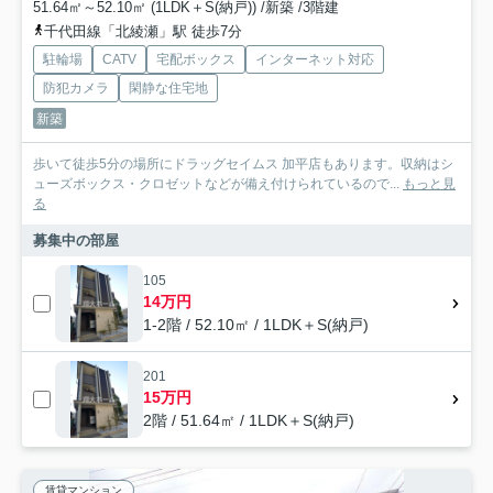
51.64㎡～52.10㎡ (1LDK＋S(納戸)) /新築 /3階建
千代田線「北綾瀬」駅 徒歩7分
駐輪場
CATV
宅配ボックス
インターネット対応
防犯カメラ
閑静な住宅地
新築
歩いて徒歩5分の場所にドラッグセイムス 加平店もあります。収納はシ
ューズボックス・クロゼットなどが備え付けられているので...
もっと見
る
募集中の部屋
105
14万円
1-2階 / 52.10㎡ / 1LDK＋S(納戸)
201
15万円
2階 / 51.64㎡ / 1LDK＋S(納戸)
賃貸マンション