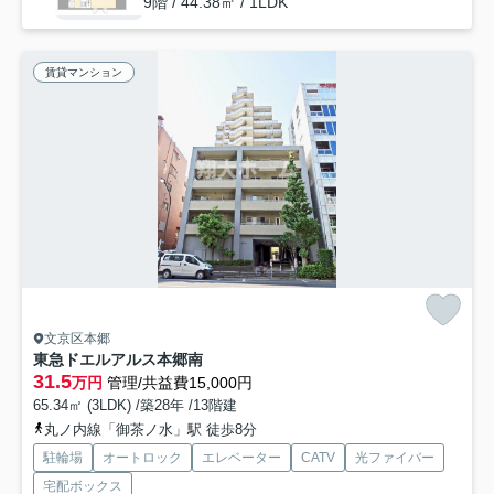
9階 / 44.38㎡ / 1LDK
賃貸マンション
文京区本郷
東急ドエルアルス本郷南
31.5
万円
管理/共益費15,000円
65.34㎡ (3LDK) /築28年 /13階建
丸ノ内線「御茶ノ水」駅 徒歩8分
駐輪場
オートロック
エレベーター
CATV
光ファイバー
宅配ボックス