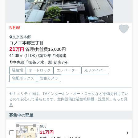
NEW
文京区本郷
コノエ本郷三丁目
21
万円
管理/共益費15,000円
44.38㎡ (1LDK) /築13年 /14階建
中央線「御茶ノ水」駅 徒歩7分
駐輪場
オートロック
エレベーター
光ファイバー
宅配ボックス
防犯カメラ
セキュリティ面は、TVインターホン・オートロックなどを備え付けてい
るので安心して暮らせます。室内設備は浴室乾燥機・洗面所...
もっと見
る
募集中の部屋
903
21万円