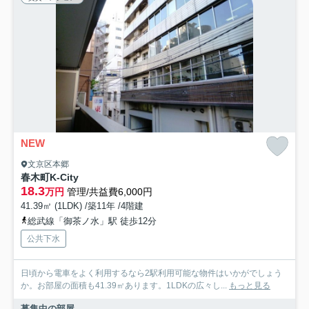
NEW
文京区本郷
春木町K-City
18.3
万円
管理/共益費6,000円
41.39㎡ (1LDK) /築11年 /4階建
総武線「御茶ノ水」駅 徒歩12分
公共下水
日頃から電車をよく利用するなら2駅利用可能な物件はいかがでしょう
か。お部屋の面積も41.39㎡あります。1LDKの広々し...
もっと見る
募集中の部屋