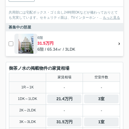
共用部には宅配ボックス・ゴミ出し24時間OKなどが備わっておりとて
も充実しています。セキュリティ面は、TVインターホン・...
もっと見る
募集中の部屋
6階
31.5万円
6階 / 65.34㎡ / 3LDK
御茶ノ水の掲載物件の家賃相場
家賃相場
空室件数
-
-
1R～1K
21.4万円
3室
1DK～1LDK
-
-
2K～2LDK
31.5万円
1室
3K～3LDK