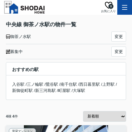
0
お気に入り
中央線 御茶ノ水駅の物件一覧
御茶ノ水駅
変更
募集中
変更
おすすめの駅
入谷駅
/
三ノ輪駅
/
鶯谷駅
/
南千住駅
/
西日暮里駅
/
上野駅
/
新御徒町駅
/
新三河島駅
/
町屋駅
/
大塚駅
4
棟
4
件
賃貸マンション