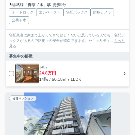
総武線「御茶ノ水」駅 徒歩9分
オートロック
エレベーター
宅配ボックス
防犯カメラ
公共下水
宅配業者に家まで上がってきて欲しくないと思っている人でも、宅配ボ
ックスがあるので防犯上の安全が確保できます。セキュリティ...
もっと
見る
募集中の部屋
1402
24.8万円
14階 / 50.18㎡ / 1LDK
賃貸マンション