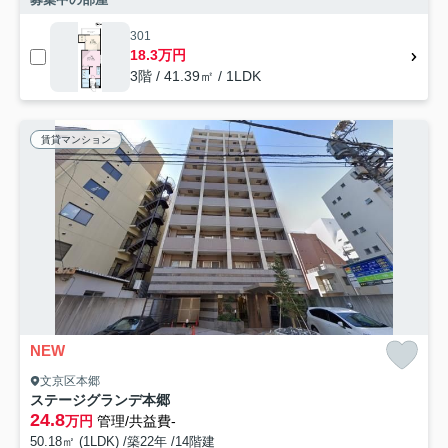
301
18.3万円
3階 / 41.39㎡ / 1LDK
賃貸マンション
NEW
文京区本郷
ステージグランデ本郷
24.8
万円
管理/共益費-
50.18㎡ (1LDK) /築22年 /14階建