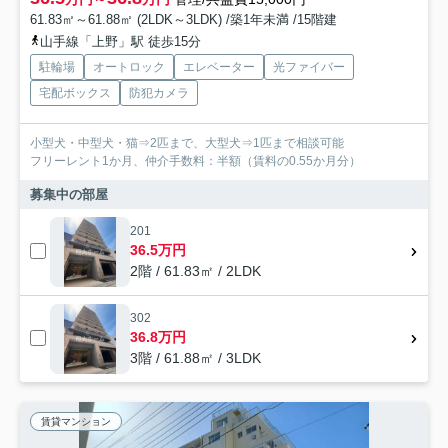
61.83㎡～61.88㎡ (2LDK～3LDK) /築1年未満 /15階建
山手線「上野」駅 徒歩15分
駐輪場
オートロック
エレベーター
光ファイバー
宅配ボックス
防犯カメラ
小型犬・中型犬・猫⇒2匹まで、大型犬⇒1匹まで相談可能
フリーレント1か月、仲介手数料：半額（賃料の0.55か月分）
募集中の部屋
201
36.5万円
2階 / 61.83㎡ / 2LDK
302
36.8万円
3階 / 61.88㎡ / 3LDK
賃貸マンション