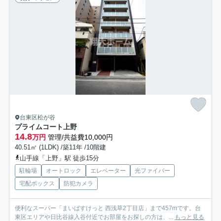
台東区松が谷
プライムコート上野
14.8
万円
管理/共益費10,000円
40.51㎡ (1LDK) /築11年 /10階建
山手線「上野」駅 徒歩15分
駐輪場
オートロック
エレベーター
光ファイバー
宅配ボックス
防犯カメラ
便利なスーパー「まいばすけっと 西浅草2丁目店」まで457mです。台
東区エリアや日比谷線入谷付近でお部屋をお探しの方は、...
もっと見る