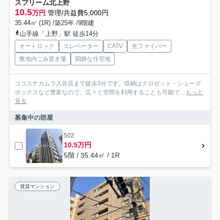
スプリーム北上野
10.5
万円
管理/共益費5,000円
35.44㎡ (1R) /築25年 /9階建
山手線「上野」駅 徒歩14分
オートロック
エレベーター
CATV
光ファイバー
敷地内ごみ置き場
閑静な住宅地
ココスナカムラ入谷店まで徒歩3分です。収納はクロゼット・シューズ
ボックスなど豊富なので、広々と空間を利用することも可能で...
もっと
見る
募集中の部屋
502
10.5万円
5階 / 35.44㎡ / 1R
賃貸マンション