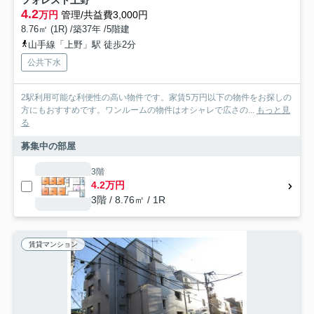
フォレスト上野
4.2
万円
管理/共益費3,000円
8.76㎡ (1R) /築37年 /5階建
山手線「上野」駅 徒歩2分
公共下水
2駅利用可能な利便性の高い物件です。家賃5万円以下の物件をお探しの
方にもおすすめです。ワンルームの物件はオシャレで広さの...
もっと見
る
募集中の部屋
3階
4.2万円
3階 / 8.76㎡ / 1R
賃貸マンション