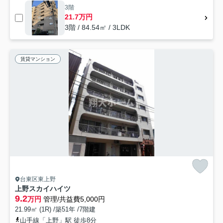
3階
21.7万円
3階 / 84.54㎡ / 3LDK
賃貸マンション
台東区東上野
上野スカイハイツ
9.2
万円
管理/共益費5,000円
21.99㎡ (1R) /築51年 /7階建
山手線「上野」駅 徒歩8分