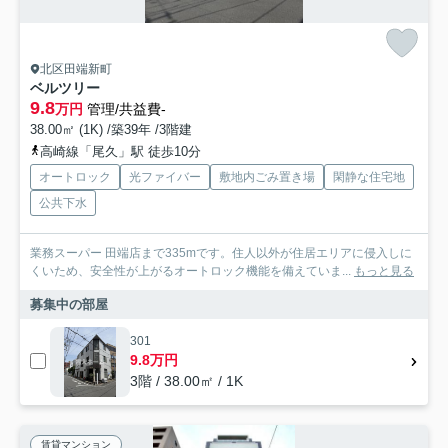
北区田端新町
ベルツリー
9.8
万円
管理/共益費-
38.00㎡ (1K) /築39年 /3階建
高崎線「尾久」駅 徒歩10分
オートロック
光ファイバー
敷地内ごみ置き場
閑静な住宅地
公共下水
業務スーパー 田端店まで335mです。住人以外が住居エリアに侵入しに
くいため、安全性が上がるオートロック機能を備えていま...
もっと見る
募集中の部屋
301
9.8万円
3階 / 38.00㎡ / 1K
賃貸マンション