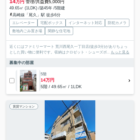
14
万円
管理/共益費5,000円
49.65㎡ (1LDK) /築45年 /5階建
高崎線「尾久」駅 徒歩6分
エレベーター
宅配ボックス
インターネット対応
防犯カメラ
敷地内ごみ置き場
閑静な住宅地
近くにはファミリーマート 荒川西尾久一丁目店(徒歩3分)がありちょっ
とした買い物に便利です。収納はクロゼット・シューズボ...
もっと見る
募集中の部屋
5階
14万円
5階 / 49.65㎡ / 1LDK
賃貸マンション