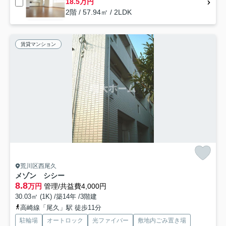
18.5万円
2階 / 57.94㎡ / 2LDK
賃貸マンション
荒川区西尾久
メゾン シシー
8.8
万円
管理/共益費4,000円
30.03㎡ (1K) /築14年 /3階建
高崎線「尾久」駅 徒歩11分
駐輪場
オートロック
光ファイバー
敷地内ごみ置き場