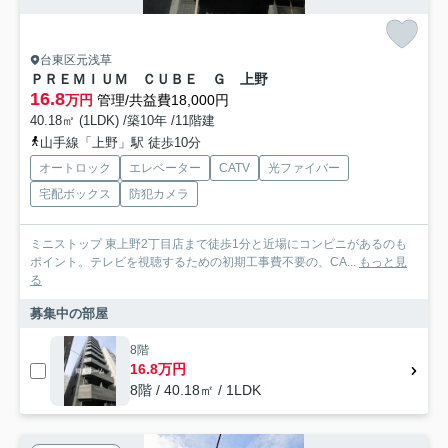
台東区元浅草
ＰＲＥＭＩＵＭ ＣＵＢＥ Ｇ 上野
16.8
万円
管理/共益費18,000円
40.18㎡ (1LDK) /築10年 /11階建
山手線「上野」駅 徒歩10分
オートロック
エレベーター
CATV
光ファイバー
宅配ボックス
防犯カメラ
ミニストップ 東上野2丁目店まで徒歩1分と近場にコンビニがあるのも
ポイント。テレビを視聴するための初期工事費不要の、CA...
もっと見
る
募集中の部屋
8階
16.8万円
8階 / 40.18㎡ / 1LDK