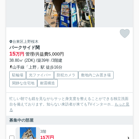
台東区上野桜木
パークサイド関
15
万円
管理/共益費5,000円
38.80㎡ (2DK) /築39年 /3階建
山手線「上野」駅 徒歩16分
駐輪場
光ファイバー
防犯カメラ
敷地内ごみ置き場
閑静な住宅地
耐震構造
忙しい朝でも鏡を見ながらサッと身支度を整えることができる独立洗面
台を備えております。知らない来訪者が来てもTVインターホ...
もっと見
る
募集中の部屋
3階
15万円