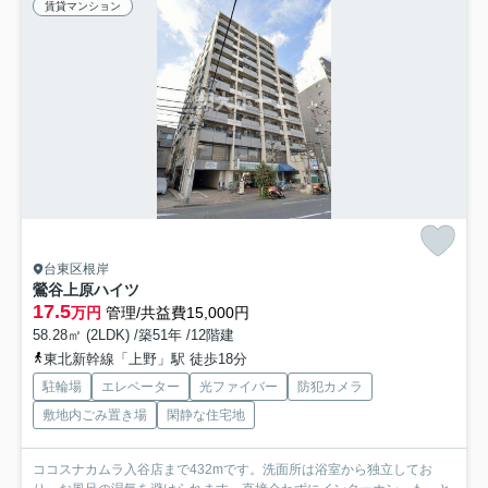
賃貸マンション
台東区根岸
鶯谷上原ハイツ
17.5
万円
管理/共益費15,000円
58.28㎡ (2LDK) /築51年 /12階建
東北新幹線「上野」駅 徒歩18分
駐輪場
エレベーター
光ファイバー
防犯カメラ
敷地内ごみ置き場
閑静な住宅地
ココスナカムラ入谷店まで432mです。洗面所は浴室から独立してお