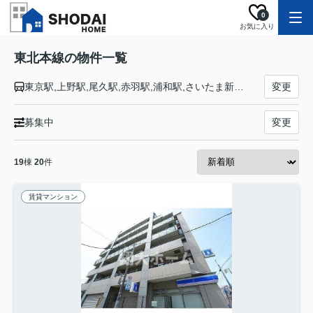
0
お気に入り
東北本線の物件一覧
東京駅,上野駅,尾久駅,赤羽駅,浦和駅,さいたま新都心駅,大宮駅,土呂駅,東大宮駅,蓮田駅,白岡駅,新白岡駅,久喜駅,東鷲宮駅,栗橋駅,古河駅,野木駅,間々田駅,小山駅,小金井駅,自治医大駅,石橋駅,雀宮駅,宇都宮駅,岡本駅,宝積寺駅,氏家駅,蒲須坂駅,片岡駅,矢板駅,野崎駅,西那須野駅,那須塩原駅,黒磯駅,高久駅,黒田原駅,豊原駅,白坂駅,新白河駅,白河駅,久田野駅,泉崎駅,矢吹駅,鏡石駅,須賀川駅,安積永盛駅,郡山駅,日和田駅,五百川駅,本宮駅,杉田駅,二本松駅,安達駅,松川駅,金谷川駅,南福島駅,福島駅,東福島駅,伊達駅,桑折駅,藤田駅,貝田駅,越河駅,白石駅,東白石駅,北白川駅,大河原駅,船岡駅,槻木駅,岩沼駅,館腰駅,名取駅,南仙台駅,太子堂駅,長町駅,仙台駅,東仙台駅,岩切駅,新利府駅,利府駅,陸前山王駅,国府多賀城駅,塩釜駅,松島駅,愛宕駅,品井沼駅,鹿島台駅,松山町駅,小牛田駅,田尻駅,瀬峰駅,梅ケ沢駅,新田駅,石越駅,油島駅,花泉駅,清水原駅,有壁駅,一ノ関駅,山ノ目駅,平泉駅,前沢駅,陸中折居駅,水沢駅,金ケ崎駅,六原駅,北上駅,村崎野駅,花巻駅,花巻空港駅,石鳥谷駅,日詰駅,紫波中央駅,古館駅,矢幅駅,岩手飯岡駅,仙北町駅,盛岡駅,八戸駅,陸奥市川駅,下田駅,向山駅,三沢駅,小川原駅,上北町駅,乙供駅,千曳駅,野辺地駅,狩場沢駅,清水川駅,小湊駅,西平内駅,浅虫温泉駅,野内駅,矢田前駅,小柳駅,東青森駅,青森駅
変更
募集中
変更
19
棟
20
件
賃貸マンション