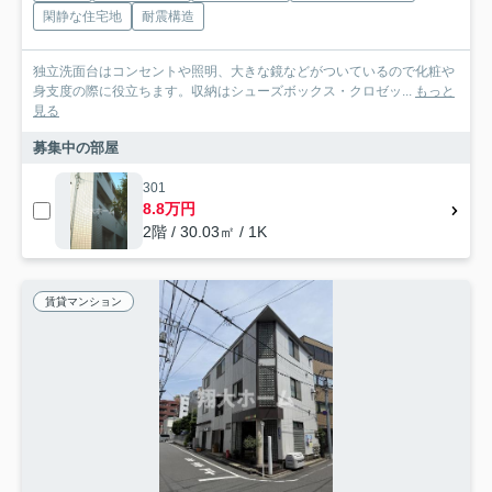
閑静な住宅地
耐震構造
独立洗面台はコンセントや照明、大きな鏡などがついているので化粧や
身支度の際に役立ちます。収納はシューズボックス・クロゼッ...
もっと
見る
募集中の部屋
301
8.8万円
2階 / 30.03㎡ / 1K
賃貸マンション