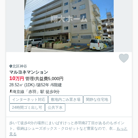
北区神谷
マルヨネマンション
10
万円
管理/共益費5,000円
28.52㎡ (1DK) /築52年 /6階建
埼京線「赤羽」駅 徒歩9分
インターネット対応
敷地内ごみ置き場
閑静な住宅地
24時間ゴミ出し可
公共下水
歩いて徒歩4分の場所にまいばすけっと赤羽南2丁目があるのもポイン
ト。収納はシューズボックス・クロゼットなど豊富なので、衣...
もっと
見る