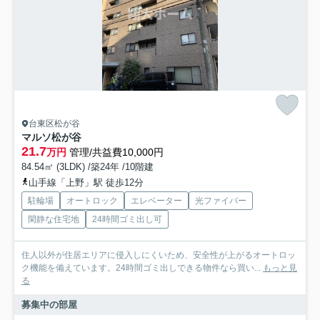
台東区松が谷
マルソ松が谷
21.7
万円
管理/共益費10,000円
84.54㎡ (3LDK) /築24年 /10階建
山手線「上野」駅 徒歩12分
駐輪場
オートロック
エレベーター
光ファイバー
閑静な住宅地
24時間ゴミ出し可
住人以外が住居エリアに侵入しにくいため、安全性が上がるオートロッ
ク機能を備えています。24時間ゴミ出しできる物件なら買い...
もっと見
る
募集中の部屋