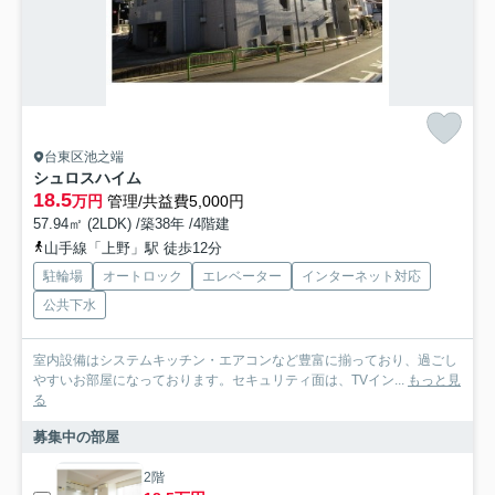
台東区池之端
シュロスハイム
18.5
万円
管理/共益費5,000円
57.94㎡ (2LDK) /築38年 /4階建
山手線「上野」駅 徒歩12分
駐輪場
オートロック
エレベーター
インターネット対応
公共下水
室内設備はシステムキッチン・エアコンなど豊富に揃っており、過ごし
やすいお部屋になっております。セキュリティ面は、TVイン...
もっと見
る
募集中の部屋
2階