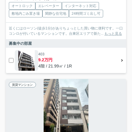
オートロック
エレベーター
インターネット対応
敷地内ごみ置き場
閑静な住宅地
24時間ゴミ出し可
近くにはローソン(徒歩1分)がありちょっとした買い物に便利です。一口
コンロが付いているマンションです。台東区エリアで新た...
もっと見る
募集中の部屋
403
9.2万円
4階 / 21.99㎡ / 1R
賃貸マンション