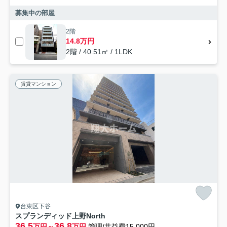
募集中の部屋
2階
14.8万円
2階 / 40.51㎡ / 1LDK
賃貸マンション
台東区下谷
スプランディッド上野North
36.5
36.8
万円～
万円
管理/共益費15,000円