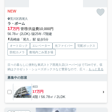
NEW
荒川区西尾久
ラ・ポーム
17
万円
管理/共益費10,000円
56.78㎡ (2LDK) /築25年 /7階建
高崎線「尾久」駅 徒歩5分
オートロック
エレベーター
光ファイバー
宅配ボックス
防犯カメラ
敷地内ごみ置き場
日々の暮らしに便利な東武ストア西尾久店(スーパー)まで71mです。収
納はクロゼット・シューズボックスなど豊富なので、広々...
もっと見る
募集中の部屋
403
17万円
4階 / 56.78㎡ / 2LDK