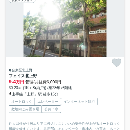
賃貸マンション
台東区北上野
フェイス北上野
9.4
万円
管理/共益費6,000円
30.23㎡ (1K＋S(納戸)) /築28年 /6階建
山手線「上野」駅 徒歩15分
オートロック
エレベーター
インターネット対応
敷地内ごみ置き場
公共下水
住人以外が住居エリアに侵入しにくいため安全性が上がるオートロック
機能を備えています。共用部にはエレベータ・敷地内ごみ置き...
もっと