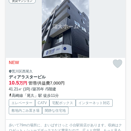
賃貸マンション
NEW
荒川区西尾久
ディアラスタービル
10.5
万円
管理/共益費7,000円
41.21㎡ (1R) /築35年 /5階建
高崎線「尾久」駅 徒歩11分
エレベーター
CATV
宅配ボックス
インターネット対応
敷地内ごみ置き場
閑静な住宅地
歩いて79mの場所に、まいばすけっと 小台駅前店があります。収納はク
ロゼット・シューズボックスなど豊富なので、広々と空間...
もっと見る