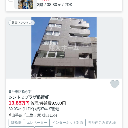
3階 / 38.80㎡ / 2DK
賃貸マンション
台東区松が谷
シントミプラザ稲荷町
13.85
万円
管理/共益費9,500円
39.95㎡ (1LDK) /築37年 /7階建
山手線「上野」駅 徒歩16分
駐輪場
エレベーター
インターネット対応
敷地内ごみ置き場