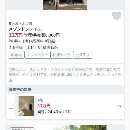
台東区北上野
メゾンドソレイユ
11
万円
管理/共益費6,000円
24.40㎡ (1K) /築20年 /8階建
山手線「上野」駅 徒歩12分
駐輪場
エレベーター
防犯カメラ
公共下水
収納はシューズボックス・クロゼットなど豊富なので、衣類や履き物の
整理がしやすく便利です。室内設備はBS・システムキッチン...
もっと見
る
募集中の部屋
4階
11万円
4階 / 24.40㎡ / 1K