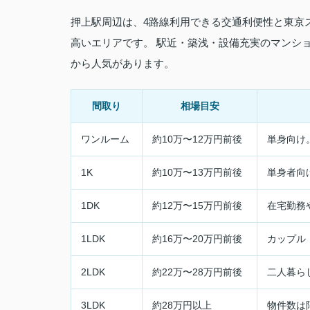
押上駅周辺は、4路線利用できる交通利便性と東京
高いエリアです。 駅近・築浅・設備充実のマンショ
から人気があります。
間取り
相場目安
ワンルーム
約10万〜12万円前後
単身向け
1K
約10万〜13万円前後
単身者向
1DK
約12万〜15万円前後
在宅勤務
1LDK
約16万〜20万円前後
カップル
2LDK
約22万〜28万円前後
二人暮ら
3LDK
約28万円以上
物件数は