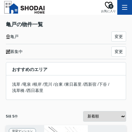
0
お気に入り
亀戸の物件一覧
亀戸
変更
募集中
変更
おすすめのエリア
浅草
/
竜泉
/
根岸
/
荒川
/
台東
/
東日暮里
/
西新宿
/
下谷
/
浅草橋
/
西日暮里
5
棟
5
件
賃貸マンション