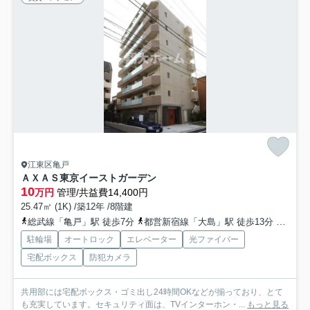
江東区亀戸
ＡＸＡＳ東京イーストガーデン
10
万円
管理/共益費14,400円
25.47㎡ (1K) /築12年 /8階建
総武線「亀戸」駅 徒歩7分
都営新宿線「大島」駅 徒歩13分
都営新
駐輪場
オートロック
エレベーター
光ファイバー
宅配ボックス
防犯カメラ
共用部には宅配ボックス・ゴミ出し24時間OKなどが揃っており、とて
も充実しています。セキュリティ面は、TVインターホン・...
もっと見る