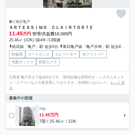
江東区亀戸
ＡＲＴＥＳＳＩＭＯ ＣＬＡＩＲＴＯＲＴＥ
11.45
万円
管理/共益費10,000円
25.46㎡ (1DK) /築4年 /13階建
総武線「亀戸」駅 徒歩5分
東武亀戸線「亀戸水神」駅 徒歩8分
都
駐輪場
オートロック
エレベーター
光ファイバー
宅配ボックス
防犯カメラ
大黒屋 亀戸店まで徒歩6分です。室内設備は照明付き・システムキッチ
ン・エアコンなど大変充実しております。共用部にはエレベ...
もっと見
る
募集中の部屋
706
11.45万円
7階 / 25.46㎡ / 1DK