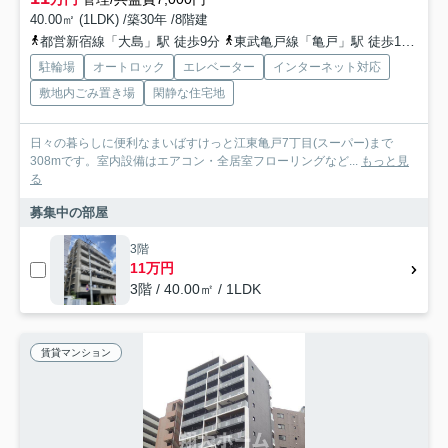
40.00㎡ (1LDK) /築30年 /8階建
都営新宿線「大島」駅 徒歩9分
東武亀戸線「亀戸」駅 徒歩12分
東
駐輪場
オートロック
エレベーター
インターネット対応
敷地内ごみ置き場
閑静な住宅地
日々の暮らしに便利なまいばすけっと江東亀戸7丁目(スーパー)まで
308mです。室内設備はエアコン・全居室フローリングなど...
もっと見
る
募集中の部屋
3階
11万円
3階 / 40.00㎡ / 1LDK
賃貸マンション