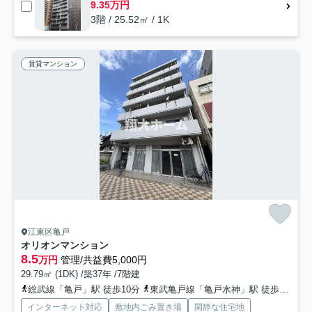
9.35万円
3階 / 25.52㎡ / 1K
賃貸マンション
江東区亀戸
オリオンマンション
8.5
万円
管理/共益費5,000円
29.79㎡ (1DK) /築37年 /7階建
総武線「亀戸」駅 徒歩10分
東武亀戸線「亀戸水神」駅 徒歩8分
総
インターネット対応
敷地内ごみ置き場
閑静な住宅地