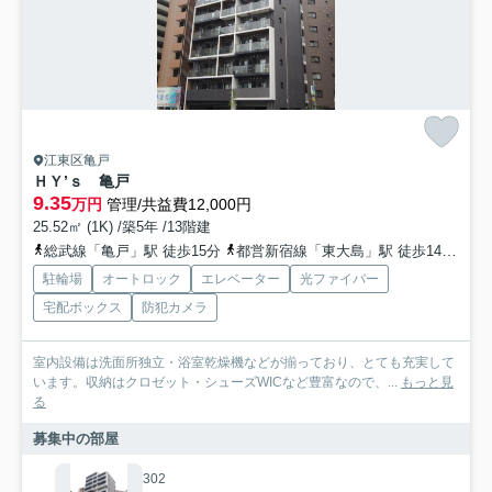
江東区亀戸
ＨＹ’ｓ 亀戸
9.35
万円
管理/共益費12,000円
25.52㎡ (1K) /築5年 /13階建
総武線「亀戸」駅 徒歩15分
都営新宿線「東大島」駅 徒歩14分
東
駐輪場
オートロック
エレベーター
光ファイバー
宅配ボックス
防犯カメラ
室内設備は洗面所独立・浴室乾燥機などが揃っており、とても充実して
います。収納はクロゼット・シューズWICなど豊富なので、...
もっと見
る
募集中の部屋
302