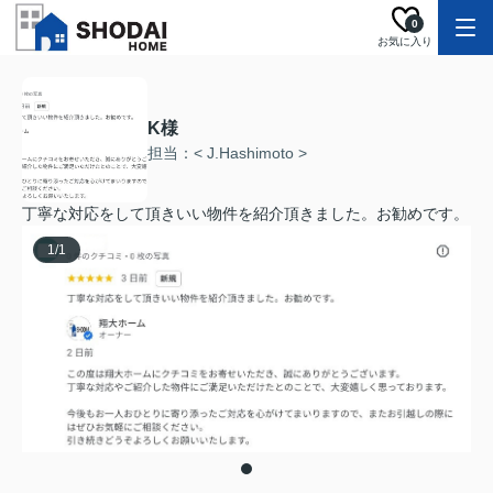
0
お気に入り
K様
担当：< J.Hashimoto >
丁寧な対応をして頂きいい物件を紹介頂きました。お勧めです。
1
/
1