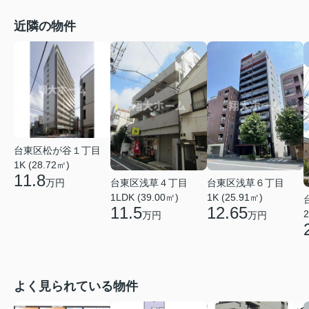
近隣の物件
台東区松が谷１丁目
1K (28.72㎡)
11.8
台東区浅草４丁目
台東区浅草６丁目
万円
1LDK (39.00㎡)
1K (25.91㎡)
11.5
12.65
2
万円
万円
よく見られている物件