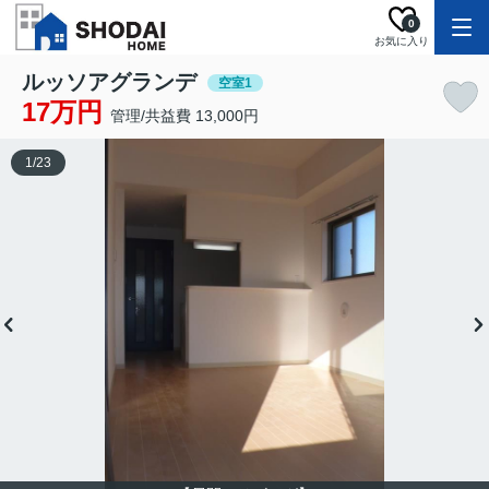
0
お気に入り
ルッソアグランデ
空室1
17万円
管理/共益費 13,000円
1
/
23