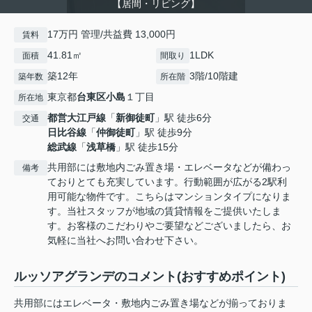
【居間・リビング】
17万円 管理/共益費 13,000円
賃料
41.81㎡
1LDK
面積
間取り
築12年
3階/10階建
築年数
所在階
東京都
台東区
小島
１丁目
所在地
都営大江戸線
「
新御徒町
」駅 徒歩6分
交通
日比谷線
「
仲御徒町
」駅 徒歩9分
総武線
「
浅草橋
」駅 徒歩15分
共用部には敷地内ごみ置き場・エレベータなどが備わっ
備考
ておりとても充実しています。行動範囲が広がる2駅利
用可能な物件です。こちらはマンションタイプになりま
す。当社スタッフが地域の賃貸情報をご提供いたしま
す。お客様のこだわりやご要望などございましたら、お
気軽に当社へお問い合わせ下さい。
ルッソアグランデのコメント(おすすめポイント)
共用部にはエレベータ・敷地内ごみ置き場などが揃っておりま