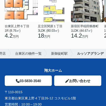
台東区上野６丁目
足立区関原１丁目
新宿区早稲田鶴巻町
1R (8.76㎡)
3LDK (80.03㎡)
1LDK (44.67㎡)
1
4.2
18
14.2
万円
万円
万円
野店
台東区の物件一覧
新御徒町駅
ルッソアグランデ
翔大ホーム
03-5830-3540
お問い合わせ
〒110-0015
東京都台東区東上野４丁目26-12 コスモビル1階
営業時間：
10:00～19:00