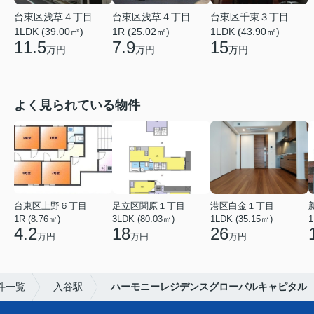
台東区浅草４丁目
台東区浅草４丁目
台東区千束３丁目
1LDK (39.00㎡)
1R (25.02㎡)
1LDK (43.90㎡)
11.5
7.9
15
万円
万円
万円
よく見られている物件
台東区上野６丁目
足立区関原１丁目
港区白金１丁目
1R (8.76㎡)
3LDK (80.03㎡)
1LDK (35.15㎡)
1
4.2
18
26
万円
万円
万円
件一覧
入谷駅
ハーモニーレジデンスグローバルキャピタル