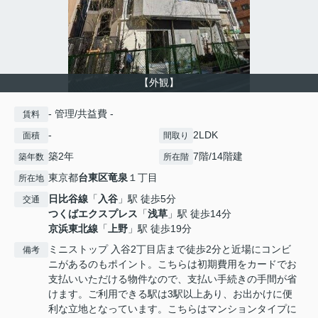
【外観】
- 管理/共益費 -
賃料
-
2LDK
面積
間取り
築2年
7階/14階建
築年数
所在階
東京都
台東区
竜泉
１丁目
所在地
日比谷線
「
入谷
」駅 徒歩5分
交通
つくばエクスプレス
「
浅草
」駅 徒歩14分
京浜東北線
「
上野
」駅 徒歩19分
ミニストップ 入谷2丁目店まで徒歩2分と近場にコンビ
備考
ニがあるのもポイント。こちらは初期費用をカードでお
支払いいただける物件なので、支払い手続きの手間が省
けます。ご利用できる駅は3駅以上あり、お出かけに便
利な立地となっています。こちらはマンションタイプに