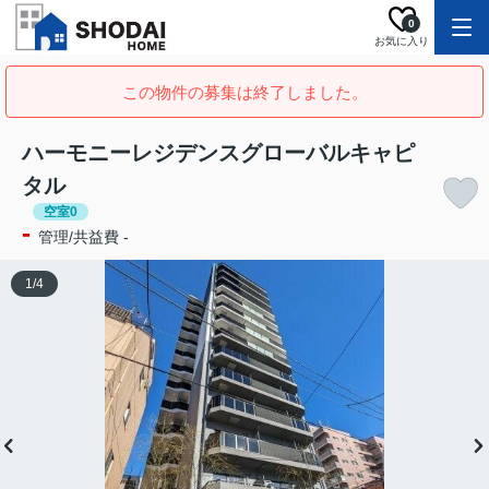
0
お気に入り
この物件の募集は終了しました。
ハーモニーレジデンスグローバルキャピ
タル
空室0
-
管理/共益費 -
1
/
4