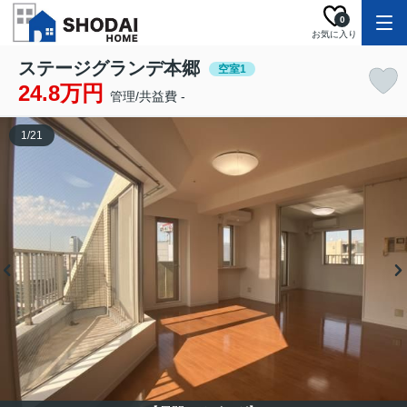
0
お気に入り
ステージグランデ本郷
空室1
24.8万円
管理/共益費 -
1
/
21