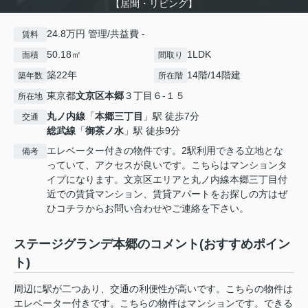
【居間・リビング】
24.8万円 管理/共益費 -
賃料
50.18㎡
1LDK
面積
間取り
築22年
14階/14階建
築年数
所在階
東京都
文京区
本郷
３丁目６-１５
所在地
丸ノ内線
「
本郷三丁目
」駅 徒歩7分
交通
総武線
「
御茶ノ水
」駅 徒歩9分
エレベーター付きの物件です。2駅利用できる立地とな
備考
っていて、アクセスが良いです。こちらはマンションタ
イプになります。文京区エリアと丸ノ内線本郷三丁目付
近での賃貸マンション、賃貸アパートをお探しの方はぜ
ひコチラからお問い合わせやご連絡を下さい。
ステージグランデ本郷のコメント(おすすめポイン
ト)
周辺に駅が二つあり、交通の利便性が高いです。こちらの物件は
エレベーター付きです。こちらの物件はマンションです。できる