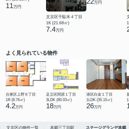
22
万円
11
万円
文京区千駄木４丁目
1K (21.68㎡)
1
7.4
万円
よく見られている物件
台東区上野６丁目
足立区関原１丁目
港区白金１丁目
1R (8.76㎡)
3LDK (80.03㎡)
1LDK (35.15㎡)
1
4.2
18
26
万円
万円
万円
文京区の物件一覧
本郷三丁目駅
ステージグランデ本郷