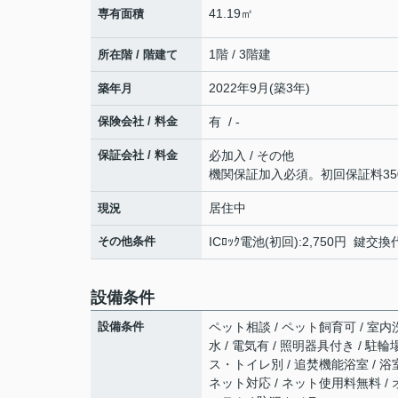
41.19㎡
専有面積
1階 / 3階建
所在階 / 階建て
2022年9月(築3年)
築年月
保険会社 / 料金
有 / -
保証会社 / 料金
必加入 / その他
機関保証加入必須。初回保証料350
居住中
現況
その他条件
ICﾛｯｸ電池(初回):2,750円 鍵交
設備条件
設備条件
ペット相談 / ペット飼育可 / 室内洗
水 / 電気有 / 照明器具付き / 駐
ス・トイレ別 / 追焚機能浴室 / 浴室乾
ネット対応 / ネット使用料無料 / 