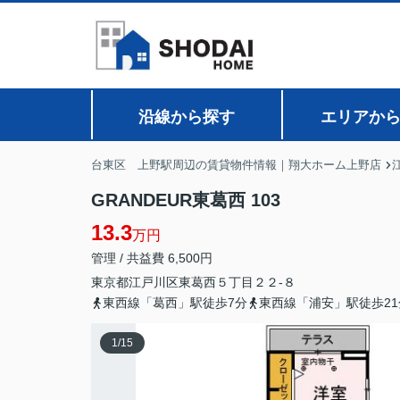
沿線から探す
エリアか
台東区 上野駅周辺の賃貸物件情報｜翔大ホーム上野店
GRANDEUR東葛西 103
13.3
万円
管理 / 共益費 6,500円
東京都
江戸川区
東葛西
５丁目２２-８
東西線「葛西」駅徒歩7分
東西線「浦安」駅徒歩21
1
/
15