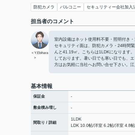
防犯カメラ
バルコニー
セキュリティー会社加入
担当者のコメント
室内設備はネット使用料不要・照明付き・
セキュリティ面は、防犯カメラ・24時間
んと41.19㎡。こちらは1LDKになり
< Y.Ebihara
>
しております。暑い日でも寒い日でも、エ
方はお気軽に当社へお問い合せ下さい。江
基本情報
-
保証金
敷金積み増し
-
1LDK
間取り / 詳細
LDK 10.0帖
/
洋室 6.2帖
/
洋室 4.8帖