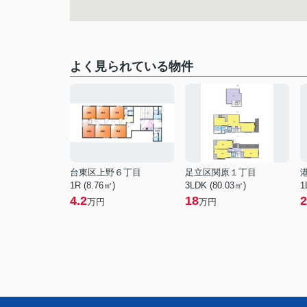
よく見られている物件
台東区上野６丁目
足立区関原１丁目
1R (8.76㎡)
3LDK (80.03㎡)
1
4.2
18
2
万円
万円