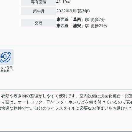
41.19㎡
専有面積
2022年9月(築3年)
築年月
東西線
「
葛西
」駅 徒歩7分
８
交通
東西線
「
浦安
」駅 徒歩21分
ネット使用
料無料
、衣類や履き物の整理がしやすく便利です。室内設備は洗面化粧台・浴
ィ面は、オートロック・TVインターホンなどを備え付けているので安
の快適な物件です。自分のライフスタイルに必要なお住まいをお選びく