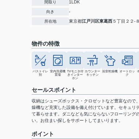
1LDK
間取り
-
向き
東京都
江戸川区
東葛西
５丁目２２-
所在地
物件の特徴
バストイレ
室内洗濯機
TVモニタ付
カウンター
浴室乾燥機
オートロッ
別
置場
きインター
キッチン
ク
ホン
セールスポイント
収納はシューズボックス・クロゼットなど豊富なので
燥機など充実した設備を備え付けています。セキュリテ
て暮らせます。ダニなども気にならないフローリング
い。お住まい探しをサポートしてまいります。
ポイント