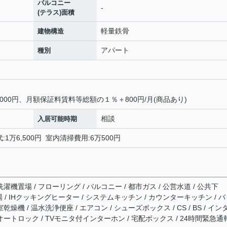
バルコニー
-
(テラス)面積
軽量鉄骨
建物構造
アパート
種別
00円、月額保証料賃料等総額の１％＋800円/月(商品あり)
相談
入居可能時期
換代:1万6,500円 室内清掃費用:6万500円
濯機置場 / フローリング / バルコニー / 都市ガス / 公営水道 / 公共下
輪場 / IHクッキングヒーター / システムキッチン / カウンターキッチン / バ
燥機 / 温水洗浄便座 / エアコン / シューズボックス / CS / BS / イン
オートロック / TVモニタ付インターホン / 宅配ボックス / 24時間緊急通