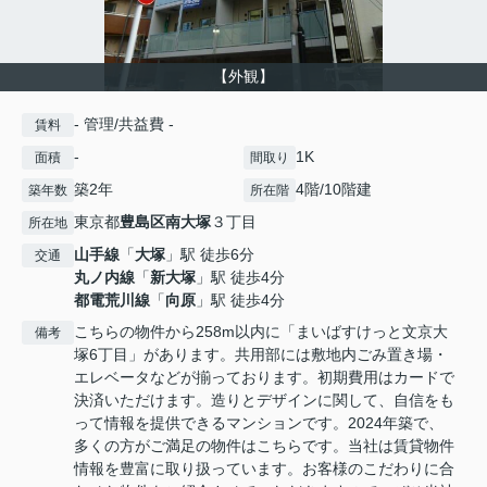
【外観】
- 管理/共益費 -
賃料
-
1K
面積
間取り
築2年
4階/10階建
築年数
所在階
東京都
豊島区
南大塚
３丁目
所在地
山手線
「
大塚
」駅 徒歩6分
交通
丸ノ内線
「
新大塚
」駅 徒歩4分
都電荒川線
「
向原
」駅 徒歩4分
こちらの物件から258m以内に「まいばすけっと文京大
備考
塚6丁目」があります。共用部には敷地内ごみ置き場・
エレベータなどが揃っております。初期費用はカードで
決済いただけます。造りとデザインに関して、自信をも
って情報を提供できるマンションです。2024年築で、
多くの方がご満足の物件はこちらです。当社は賃貸物件
情報を豊富に取り扱っています。お客様のこだわりに合