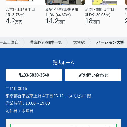
台東区上野６丁目
新宿区早稲田鶴巻町
足立区関原１丁目
1R (8.76㎡)
1LDK (44.67㎡)
3LDK (80.03㎡)
1
4.2
14.2
18
万円
万円
万円
ーム上野店
豊島区の物件一覧
大塚駅
パーシモン大塚
翔大ホーム
03-5830-3540
お問い合わせ
〒110-0015
東京都台東区東上野４丁目26-12 コスモビル1階
営業時間：
10:00～19:00
定休日：
水曜日