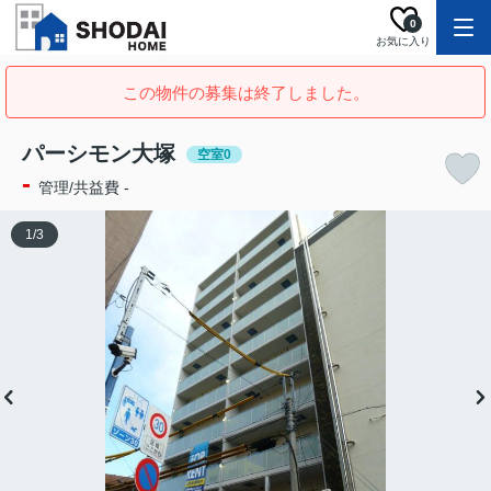
0
お気に入り
この物件の募集は終了しました。
パーシモン大塚
空室0
-
管理/共益費 -
1
/
3