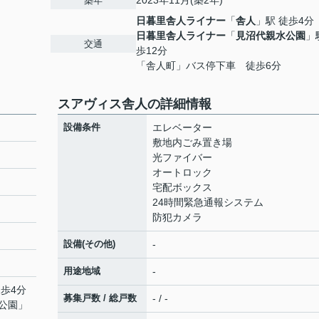
2023年11月(築2年)
築年
日暮里舎人ライナー
「
舎人
」駅 徒歩4分
日暮里舎人ライナー
「
見沼代親水公園
」
交通
歩12分
「舎人町」バス停下車 徒歩6分
スアヴィス舎人の詳細情報
設備条件
エレベーター
敷地内ごみ置き場
光ファイバー
オートロック
宅配ボックス
24時間緊急通報システム
防犯カメラ
設備(その他)
-
用途地域
-
徒歩4分
募集戸数 / 総戸数
- / -
公園
」