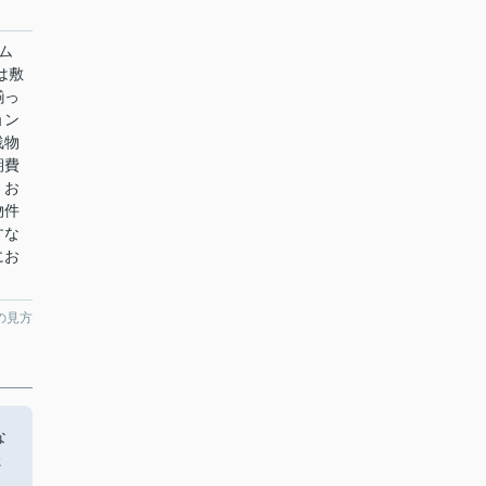
ム
は敷
揃っ
ョン
浅物
期費
。お
物件
すな
にお
の見方
な
た