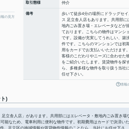
取引態様
仲介
備考
歩いて徒歩4分の場所にドラッグセイ
情報の見方
ス 足立舎人店もあります。共用部に
地内ごみ置き場・エレベータなどが
ております。こちらの物件はマンシ
です。設備が充実してうれしい、築
件です。こちらのマンションでは初
用をカードでお支払いいただけます
客様のこだわりやニーズに合わせた
をご紹介いたします。賃貸物件を探
ら、多種多様な物件を取り扱う当社
任せ下さい。
情報
ト)
ス 足立舎人店」があります。共用部にはエレベータ・敷地内ごみ置き場
用可能なため、電車利用に便利な物件です。初期費用はカードで決済い
浅物件。足立区の地域情報や賃貸物件情報のことなら、当社にお任せ下さ