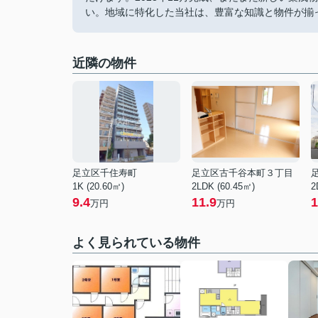
い。地域に特化した当社は、豊富な知識と物件が揃
近隣の物件
足立区千住寿町
足立区古千谷本町３丁目
1K (20.60㎡)
2LDK (60.45㎡)
2
9.4
11.9
1
万円
万円
よく見られている物件