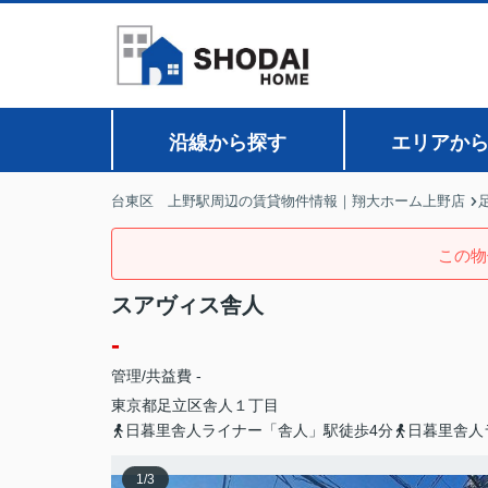
沿線から探す
エリアか
台東区 上野駅周辺の賃貸物件情報｜翔大ホーム上野店
この物
スアヴィス舎人
-
管理/共益費 -
東京都
足立区
舎人
１丁目
日暮里舎人ライナー「舎人」駅徒歩4分
日暮里舎人
1
/
3