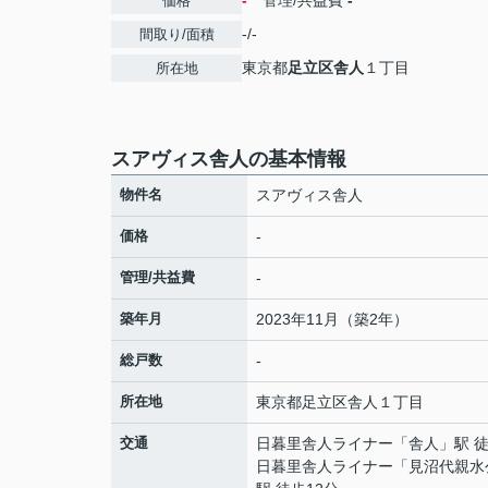
-
管理/共益費
-
価格
-/-
間取り/面積
東京都
足立区
舎人
１丁目
所在地
スアヴィス舎人の基本情報
物件名
スアヴィス舎人
価格
-
管理/共益費
-
築年月
2023年11月（築2年）
総戸数
-
所在地
東京都
足立区
舎人
１丁目
交通
日暮里舎人ライナー
「
舎人
」駅 
日暮里舎人ライナー
「
見沼代親水