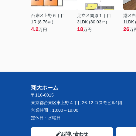
台東区上野６丁目
足立区関原１丁目
港区白
1R (8.76㎡)
3LDK (80.03㎡)
1LDK 
4.2
18
26
万円
万円
万
翔大ホーム
〒110-0015
東京都台東区東上野４丁目26-12 コスモビル1階
営業時間：
10:00～19:00
定休日：
水曜日
お問い合わせ